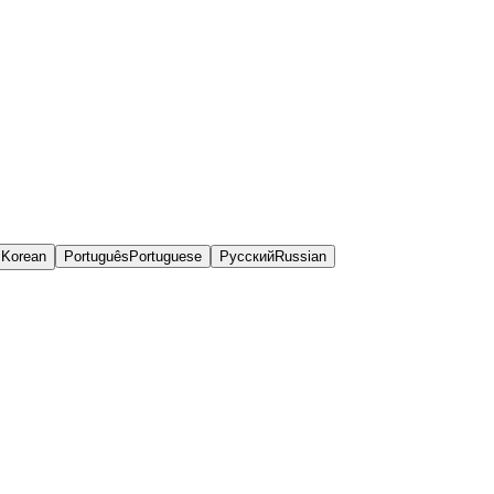
어
Korean
Português
Portuguese
Русский
Russian