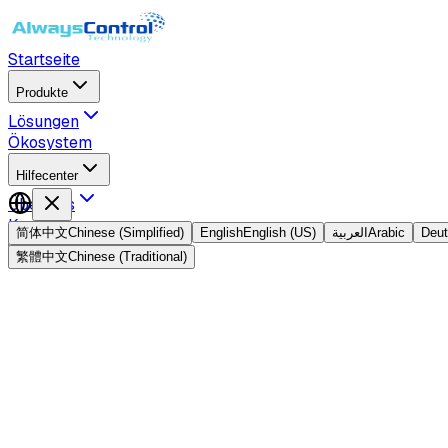
Startseite
Produkte
Lösungen
Ökosystem
Hilfecenter
Über uns
Kontakt
简体中文
Chinese (Simplified)
English
English (US)
العربية
Arabic
Deu
繁體中文
Chinese (Traditional)