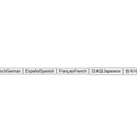
tsch
German
Español
Spanish
Français
French
日本語
Japanese
한국